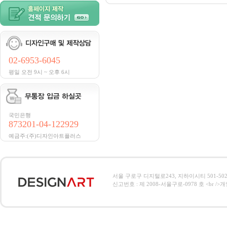
02-6953-6045
평일 오전 9시 ~ 오후 6시
국민은행
873201-04-122929
예금주:(주)디자인아트플러스
서울 구로구 디지털로243, 지하이시티 501-502호, 전
신고번호 : 제 2008-서울구로-0978 호 <br />개인정보