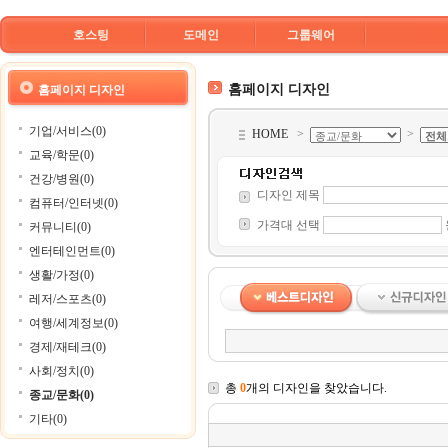
호스팅
도메인
그룹웨어
홈페이지 디자인
홈페이지 디자인
기업/서비스(0)
HOME
>
>
교육/학문(0)
건강/병원(0)
디자인 제목
컴퓨터/인터넷(0)
가격대 선택
커뮤니티(0)
엔터테인먼트(0)
생활/가정(0)
레저/스포츠(0)
여행/세계정보(0)
경제/재테크(0)
사회/정치(0)
총
0
개의 디자인을 찾았습니다.
종교/문화(0)
기타(0)