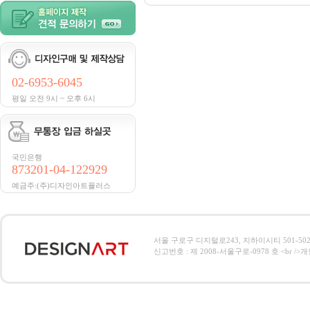
02-6953-6045
평일 오전 9시 ~ 오후 6시
국민은행
873201-04-122929
예금주:(주)디자인아트플러스
서울 구로구 디지털로243, 지하이시티 501-502호, 전
신고번호 : 제 2008-서울구로-0978 호 <br />개인정보