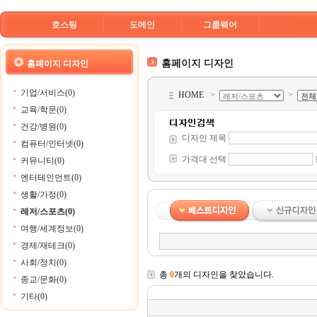
호스팅
도메인
그룹웨어
홈페이지 디자인
홈페이지 디자인
기업/서비스(0)
HOME
>
>
교육/학문(0)
건강/병원(0)
디자인 제목
컴퓨터/인터넷(0)
가격대 선택
커뮤니티(0)
엔터테인먼트(0)
생활/가정(0)
레저/스포츠(0)
여행/세계정보(0)
경제/재테크(0)
사회/정치(0)
총
0
개의 디자인을 찾았습니다.
종교/문화(0)
기타(0)