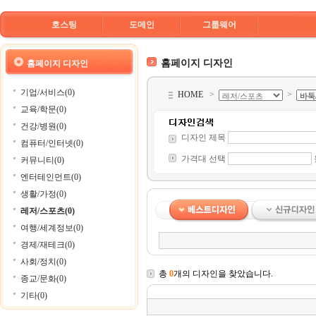
호스팅
도메인
그룹웨어
홈페이지 디자인
홈페이지 디자인
기업/서비스(0)
HOME
>
>
교육/학문(0)
건강/병원(0)
디자인 제목
컴퓨터/인터넷(0)
가격대 선택
커뮤니티(0)
엔터테인먼트(0)
생활/가정(0)
레저/스포츠(0)
여행/세계정보(0)
경제/재테크(0)
사회/정치(0)
총
0
개의 디자인을 찾았습니다.
종교/문화(0)
기타(0)