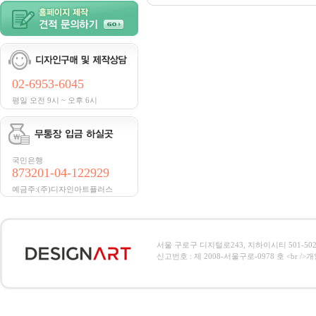
02-6953-6045
평일 오전 9시 ~ 오후 6시
국민은행
873201-04-122929
예금주:(주)디자인아트플러스
서울 구로구 디지털로243, 지하이시티 501-502호, 전
신고번호 : 제 2008-서울구로-0978 호 <br />개인정보