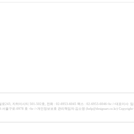
43, 지하이시티 501-502호, 전화 : 02-6953-6045 팩스 : 02-6953-6046<br />대표이사:
서울구로-0978 호 <br />개인정보보호 관리책임자:김소영 (help@designart.co.kr) Copyright ⓒ Al