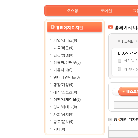
호스팅
도메인
그
홈페이지 
홈페이지 디자인
기업/서비스(0)
HOME
교육/학문(0)
건강/병원(0)
디자인 
컴퓨터/인터넷(0)
가격대 
커뮤니티(0)
엔터테인먼트(0)
생활/가정(0)
레저/스포츠(0)
여행/세계정보(0)
경제/재테크(0)
사회/정치(0)
총
0
개의 디자
종교/문화(0)
기타(0)