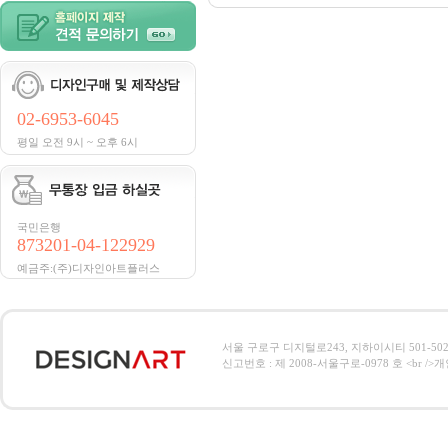
02-6953-6045
평일 오전 9시 ~ 오후 6시
국민은행
873201-04-122929
예금주:(주)디자인아트플러스
서울 구로구 디지털로243, 지하이시티 501-502호, 전
신고번호 : 제 2008-서울구로-0978 호 <br />개인정보