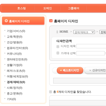
호스팅
도메인
그룹웨어
홈페이지 디자인
홈페이지 디자인
기업/서비스(0)
HOME
>
>
교육/학문(0)
건강/병원(0)
디자인 제목
컴퓨터/인터넷(0)
가격대 선택
커뮤니티(0)
엔터테인먼트(0)
생활/가정(0)
레저/스포츠(0)
여행/세계정보(0)
경제/재테크(0)
사회/정치(0)
총
0
개의 디자인을 찾았습니다.
종교/문화(0)
기타(0)