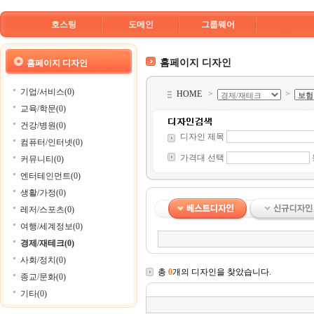
호스팅
도메인
그룹웨어
홈페이지 디자인
홈페이지 디자인
기업/서비스(0)
HOME
>
>
교육/학문(0)
건강/병원(0)
디자인 제목
컴퓨터/인터넷(0)
가격대 선택
커뮤니티(0)
엔터테인먼트(0)
생활/가정(0)
레저/스포츠(0)
여행/세계정보(0)
경제/재테크(0)
사회/정치(0)
총
0
개의 디자인을 찾았습니다.
종교/문화(0)
기타(0)