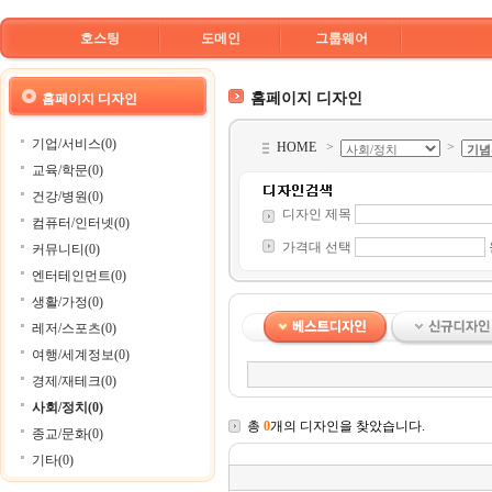
호스팅
도메인
그룹웨어
홈페이지 디자인
홈페이지 디자인
기업/서비스(0)
HOME
>
>
교육/학문(0)
건강/병원(0)
디자인 제목
컴퓨터/인터넷(0)
가격대 선택
커뮤니티(0)
엔터테인먼트(0)
생활/가정(0)
레저/스포츠(0)
여행/세계정보(0)
경제/재테크(0)
사회/정치(0)
총
0
개의 디자인을 찾았습니다.
종교/문화(0)
기타(0)