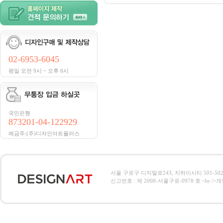
02-6953-6045
평일 오전 9시 ~ 오후 6시
국민은행
873201-04-122929
예금주:(주)디자인아트플러스
서울 구로구 디지털로243, 지하이시티 501-502호, 전
신고번호 : 제 2008-서울구로-0978 호 <br />개인정보