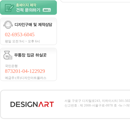
02-6953-6045
평일 오전 9시 ~ 오후 6시
국민은행
873201-04-122929
예금주:(주)디자인아트플러스
서울 구로구 디지털로243, 지하이시티 501-502호, 전
신고번호 : 제 2008-서울구로-0978 호 <br />개인정보