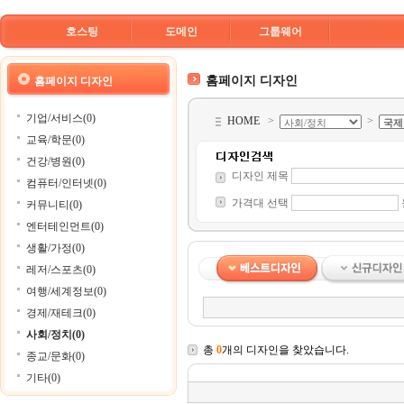
호스팅
도메인
그룹웨어
홈페이지 디자인
홈페이지 디자인
기업/서비스(0)
HOME
>
>
교육/학문(0)
건강/병원(0)
디자인 제목
컴퓨터/인터넷(0)
가격대 선택
커뮤니티(0)
엔터테인먼트(0)
생활/가정(0)
레저/스포츠(0)
여행/세계정보(0)
경제/재테크(0)
사회/정치(0)
총
0
개의 디자인을 찾았습니다.
종교/문화(0)
기타(0)