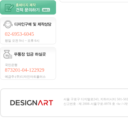
02-6953-6045
평일 오전 9시 ~ 오후 6시
국민은행
873201-04-122929
예금주:(주)디자인아트플러스
서울 구로구 디지털로243, 지하이시티 501-502호, 전
신고번호 : 제 2008-서울구로-0978 호 <br />개인정보