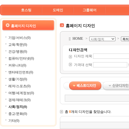
호스팅
도메인
그룹웨어
홈페이지 디자인
홈페이지 디자인
기업/서비스(0)
HOME
>
>
교육/학문(0)
건강/병원(0)
디자인 제목
컴퓨터/인터넷(0)
가격대 선택
커뮤니티(0)
엔터테인먼트(0)
생활/가정(0)
레저/스포츠(0)
여행/세계정보(0)
경제/재테크(0)
사회/정치(0)
총
0
개의 디자인을 찾았습니다.
종교/문화(0)
기타(0)