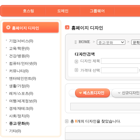
호스팅
도메인
그룹웨어
홈페이지 디자인
홈페이지 디자인
기업/서비스(0)
HOME
>
>
교육/학문(0)
건강/병원(0)
디자인 제목
컴퓨터/인터넷(0)
가격대 선택
커뮤니티(0)
엔터테인먼트(0)
생활/가정(0)
레저/스포츠(0)
여행/세계정보(0)
경제/재테크(0)
사회/정치(0)
총
0
개의 디자인을 찾았습니다.
종교/문화(0)
기타(0)