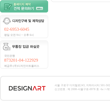
02-6953-6045
평일 오전 9시 ~ 오후 6시
국민은행
873201-04-122929
예금주:(주)디자인아트플러스
서울 구로구 디지털로243, 지하이시티 501-502호, 전
신고번호 : 제 2008-서울구로-0978 호 <br />개인정보