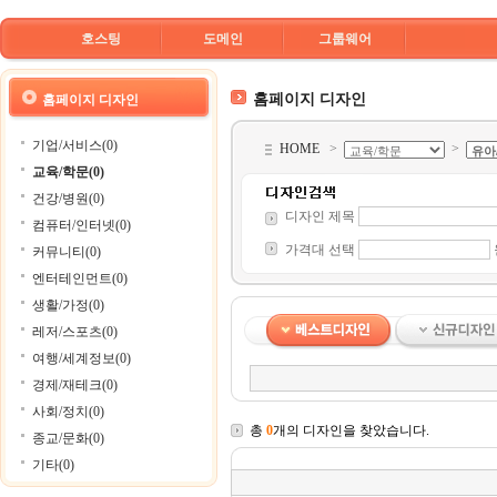
호스팅
도메인
그룹웨어
홈페이지 디자인
홈페이지 디자인
기업/서비스(0)
HOME
>
>
교육/학문(0)
건강/병원(0)
디자인 제목
컴퓨터/인터넷(0)
가격대 선택
커뮤니티(0)
엔터테인먼트(0)
생활/가정(0)
레저/스포츠(0)
여행/세계정보(0)
경제/재테크(0)
사회/정치(0)
총
0
개의 디자인을 찾았습니다.
종교/문화(0)
기타(0)