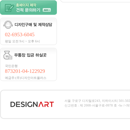
02-6953-6045
평일 오전 9시 ~ 오후 6시
국민은행
873201-04-122929
예금주:(주)디자인아트플러스
서울 구로구 디지털로243, 지하이시티 501-502호, 전
신고번호 : 제 2008-서울구로-0978 호 <br />개인정보