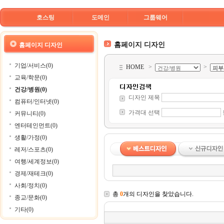
호스팅
도메인
그룹웨어
홈페이지 디자인
홈페이지 디자인
기업/서비스(0)
HOME
>
>
교육/학문(0)
건강/병원(0)
디자인 제목
컴퓨터/인터넷(0)
가격대 선택
커뮤니티(0)
엔터테인먼트(0)
생활/가정(0)
레저/스포츠(0)
여행/세계정보(0)
경제/재테크(0)
사회/정치(0)
총
0
개의 디자인을 찾았습니다.
종교/문화(0)
기타(0)