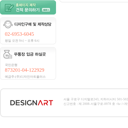
02-6953-6045
평일 오전 9시 ~ 오후 6시
국민은행
873201-04-122929
예금주:(주)디자인아트플러스
서울 구로구 디지털로243, 지하이시티 501-502호, 전
신고번호 : 제 2008-서울구로-0978 호 <br />개인정보