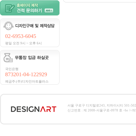
02-6953-6045
평일 오전 9시 ~ 오후 6시
국민은행
873201-04-122929
예금주:(주)디자인아트플러스
서울 구로구 디지털로243, 지하이시티 501-502호, 전
신고번호 : 제 2008-서울구로-0978 호 <br />개인정보