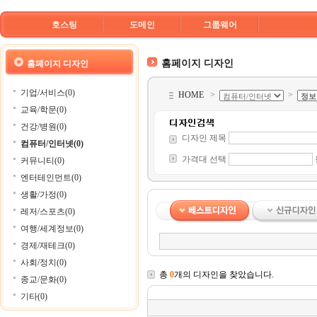
호스팅
도메인
그룹웨어
홈페이지 디자인
홈페이지 디자인
기업/서비스(0)
HOME
>
>
교육/학문(0)
건강/병원(0)
디자인 제목
컴퓨터/인터넷(0)
가격대 선택
커뮤니티(0)
엔터테인먼트(0)
생활/가정(0)
레저/스포츠(0)
여행/세계정보(0)
경제/재테크(0)
사회/정치(0)
총
0
개의 디자인을 찾았습니다.
종교/문화(0)
기타(0)