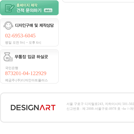
02-6953-6045
평일 오전 9시 ~ 오후 6시
국민은행
873201-04-122929
예금주:(주)디자인아트플러스
서울 구로구 디지털로243, 지하이시티 501-502호, 전
신고번호 : 제 2008-서울구로-0978 호 <br />개인정보