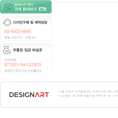
02-6953-6045
평일 오전 9시 ~ 오후 6시
국민은행
873201-04-122929
예금주:(주)디자인아트플러스
서울 구로구 디지털로243, 지하이시티 501-502호, 전
신고번호 : 제 2008-서울구로-0978 호 <br />개인정보