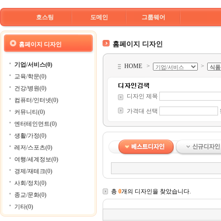
호스팅
도메인
그룹웨어
홈페이지 디자인
홈페이지 디자인
기업/서비스(0)
HOME
>
>
교육/학문(0)
건강/병원(0)
디자인 제목
컴퓨터/인터넷(0)
가격대 선택
커뮤니티(0)
엔터테인먼트(0)
생활/가정(0)
레저/스포츠(0)
여행/세계정보(0)
경제/재테크(0)
사회/정치(0)
총
0
개의 디자인을 찾았습니다.
종교/문화(0)
기타(0)