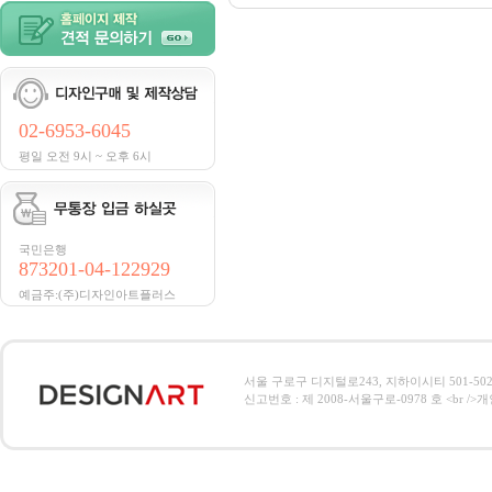
02-6953-6045
평일 오전 9시 ~ 오후 6시
국민은행
873201-04-122929
예금주:(주)디자인아트플러스
서울 구로구 디지털로243, 지하이시티 501-502호, 전
신고번호 : 제 2008-서울구로-0978 호 <br />개인정보