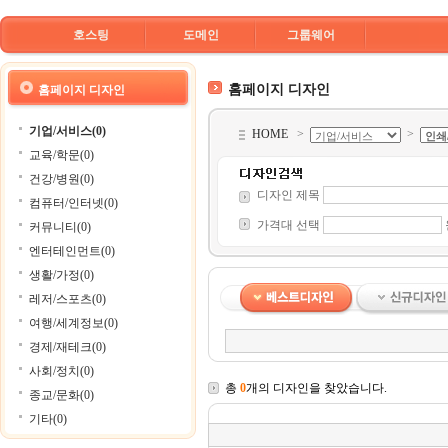
호스팅
도메인
그룹웨어
홈페이지 디자인
홈페이지 디자인
기업/서비스(0)
HOME
>
>
교육/학문(0)
건강/병원(0)
디자인 제목
컴퓨터/인터넷(0)
가격대 선택
커뮤니티(0)
엔터테인먼트(0)
생활/가정(0)
레저/스포츠(0)
여행/세계정보(0)
경제/재테크(0)
사회/정치(0)
총
0
개의 디자인을 찾았습니다.
종교/문화(0)
기타(0)