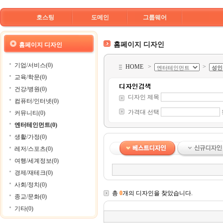
호스팅
도메인
그룹웨어
홈페이지 디자인
홈페이지 디자인
기업/서비스(0)
HOME
>
>
교육/학문(0)
건강/병원(0)
디자인 제목
컴퓨터/인터넷(0)
가격대 선택
커뮤니티(0)
엔터테인먼트(0)
생활/가정(0)
레저/스포츠(0)
여행/세계정보(0)
경제/재테크(0)
사회/정치(0)
총
0
개의 디자인을 찾았습니다.
종교/문화(0)
기타(0)