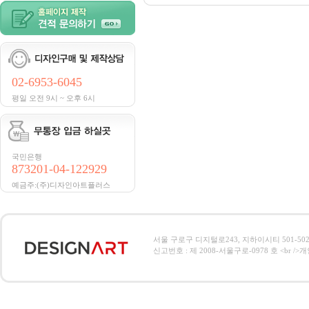
02-6953-6045
평일 오전 9시 ~ 오후 6시
국민은행
873201-04-122929
예금주:(주)디자인아트플러스
서울 구로구 디지털로243, 지하이시티 501-502호, 전
신고번호 : 제 2008-서울구로-0978 호 <br />개인정보