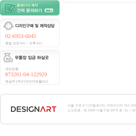
02-6953-6045
평일 오전 9시 ~ 오후 6시
국민은행
873201-04-122929
예금주:(주)디자인아트플러스
서울 구로구 디지털로243, 지하이시티 501-502호, 전
신고번호 : 제 2008-서울구로-0978 호 <br />개인정보