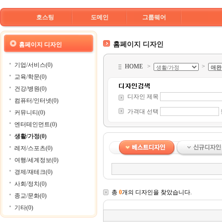
호스팅
도메인
그룹웨어
홈페이지 디자인
홈페이지 디자인
기업/서비스(0)
HOME
>
>
교육/학문(0)
건강/병원(0)
디자인 제목
컴퓨터/인터넷(0)
가격대 선택
커뮤니티(0)
엔터테인먼트(0)
생활/가정(0)
레저/스포츠(0)
여행/세계정보(0)
경제/재테크(0)
사회/정치(0)
총
0
개의 디자인을 찾았습니다.
종교/문화(0)
기타(0)