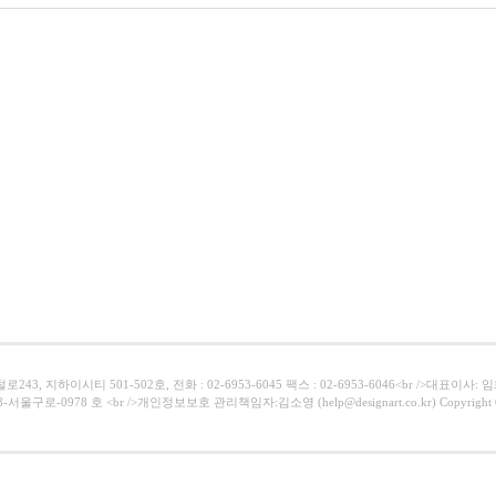
43, 지하이시티 501-502호, 전화 : 02-6953-6045 팩스 : 02-6953-6046<br />대표이사:
서울구로-0978 호 <br />개인정보보호 관리책임자:김소영 (help@designart.co.kr) Copyright ⓒ Al