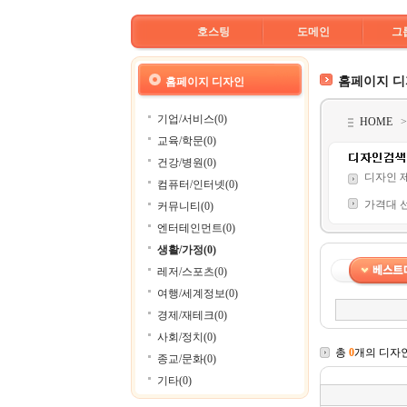
호스팅
도메인
그
홈페이지 
홈페이지 디자인
기업/서비스(0)
HOME
교육/학문(0)
건강/병원(0)
디자인 
컴퓨터/인터넷(0)
가격대 
커뮤니티(0)
엔터테인먼트(0)
생활/가정(0)
레저/스포츠(0)
여행/세계정보(0)
경제/재테크(0)
사회/정치(0)
총
0
개의 디자
종교/문화(0)
기타(0)