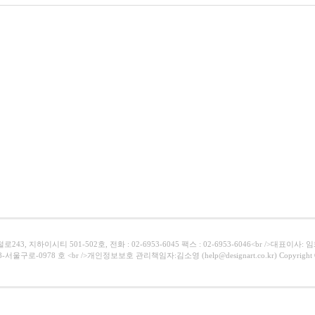
43, 지하이시티 501-502호, 전화 : 02-6953-6045 팩스 : 02-6953-6046<br />대표이사:
서울구로-0978 호 <br />개인정보보호 관리책임자:김소영 (help@designart.co.kr) Copyright ⓒ Al