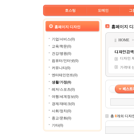
호스팅
도메인
그
홈페이지 
홈페이지 디자인
기업/서비스(0)
HOME
교육/학문(0)
건강/병원(0)
디자인 
컴퓨터/인터넷(0)
가격대 
커뮤니티(0)
엔터테인먼트(0)
생활/가정(0)
레저/스포츠(0)
여행/세계정보(0)
경제/재테크(0)
사회/정치(0)
총
0
개의 디자
종교/문화(0)
기타(0)