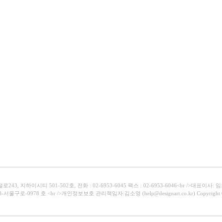
43, 지하이시티 501-502호, 전화 : 02-6953-6045 팩스 : 02-6953-6046<br />대표이사:
서울구로-0978 호 <br />개인정보보호 관리책임자:김소영 (help@designart.co.kr) Copyright ⓒ Al