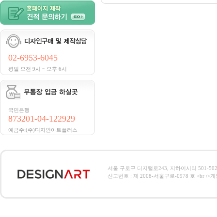
02-6953-6045
평일 오전 9시 ~ 오후 6시
국민은행
873201-04-122929
예금주:(주)디자인아트플러스
서울 구로구 디지털로243, 지하이시티 501-502호, 전
신고번호 : 제 2008-서울구로-0978 호 <br />개인정보