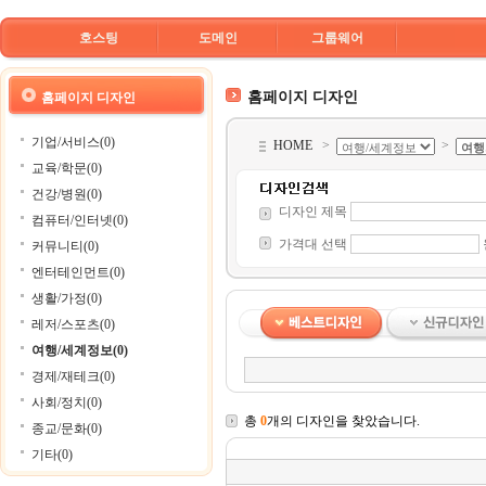
호스팅
도메인
그룹웨어
홈페이지 디자인
홈페이지 디자인
기업/서비스(0)
HOME
>
>
교육/학문(0)
건강/병원(0)
디자인 제목
컴퓨터/인터넷(0)
가격대 선택
커뮤니티(0)
엔터테인먼트(0)
생활/가정(0)
레저/스포츠(0)
여행/세계정보(0)
경제/재테크(0)
사회/정치(0)
총
0
개의 디자인을 찾았습니다.
종교/문화(0)
기타(0)