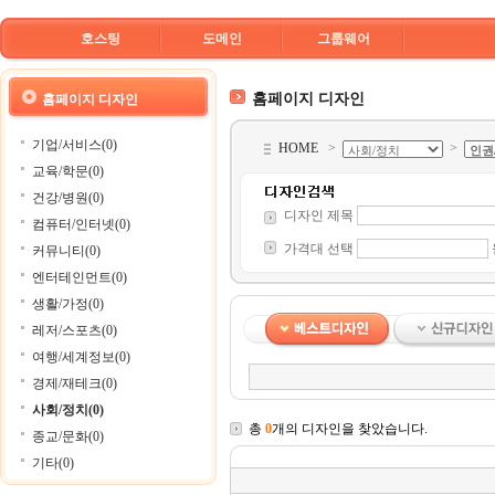
호스팅
도메인
그룹웨어
홈페이지 디자인
홈페이지 디자인
기업/서비스(0)
HOME
>
>
교육/학문(0)
건강/병원(0)
디자인 제목
컴퓨터/인터넷(0)
가격대 선택
커뮤니티(0)
엔터테인먼트(0)
생활/가정(0)
레저/스포츠(0)
여행/세계정보(0)
경제/재테크(0)
사회/정치(0)
총
0
개의 디자인을 찾았습니다.
종교/문화(0)
기타(0)