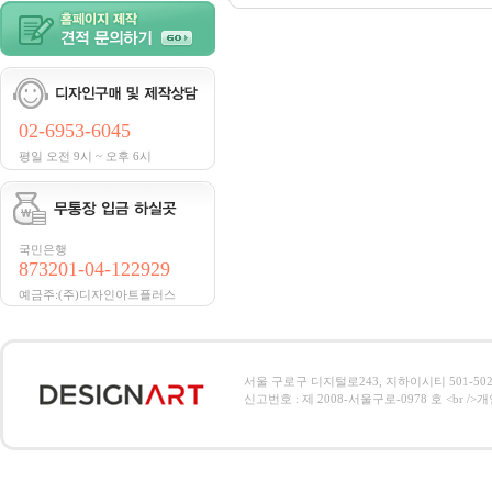
02-6953-6045
평일 오전 9시 ~ 오후 6시
국민은행
873201-04-122929
예금주:(주)디자인아트플러스
서울 구로구 디지털로243, 지하이시티 501-502호, 전
신고번호 : 제 2008-서울구로-0978 호 <br />개인정보