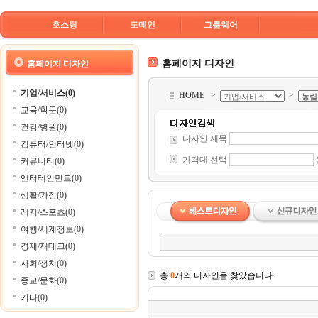
호스팅
도메인
그룹웨어
홈페이지 디자인
홈페이지 디자인
기업/서비스(0)
HOME
>
>
교육/학문(0)
건강/병원(0)
디자인 제목
컴퓨터/인터넷(0)
가격대 선택
커뮤니티(0)
엔터테인먼트(0)
생활/가정(0)
레저/스포츠(0)
여행/세계정보(0)
경제/재테크(0)
사회/정치(0)
총
0
개의 디자인을 찾았습니다.
종교/문화(0)
기타(0)