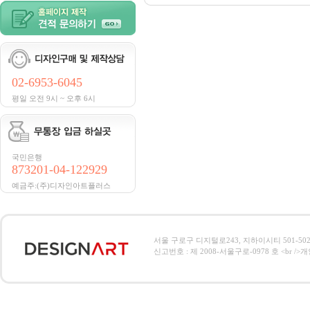
02-6953-6045
평일 오전 9시 ~ 오후 6시
국민은행
873201-04-122929
예금주:(주)디자인아트플러스
서울 구로구 디지털로243, 지하이시티 501-502호, 전
신고번호 : 제 2008-서울구로-0978 호 <br />개인정보