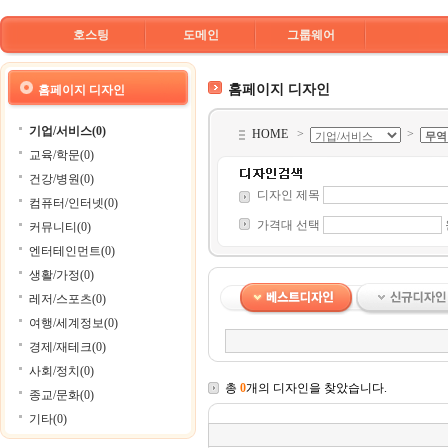
호스팅
도메인
그룹웨어
홈페이지 디자인
홈페이지 디자인
기업/서비스(0)
HOME
>
>
교육/학문(0)
건강/병원(0)
디자인 제목
컴퓨터/인터넷(0)
가격대 선택
커뮤니티(0)
엔터테인먼트(0)
생활/가정(0)
레저/스포츠(0)
여행/세계정보(0)
경제/재테크(0)
사회/정치(0)
총
0
개의 디자인을 찾았습니다.
종교/문화(0)
기타(0)