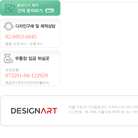
02-6953-6045
평일 오전 9시 ~ 오후 6시
국민은행
873201-04-122929
예금주:(주)디자인아트플러스
서울 구로구 디지털로243, 지하이시티 501-502호, 전
신고번호 : 제 2008-서울구로-0978 호 <br />개인정보