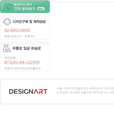
02-6953-6045
평일 오전 9시 ~ 오후 6시
국민은행
873201-04-122929
예금주:(주)디자인아트플러스
서울 구로구 디지털로243, 지하이시티 501-502호, 전
신고번호 : 제 2008-서울구로-0978 호 <br />개인정보