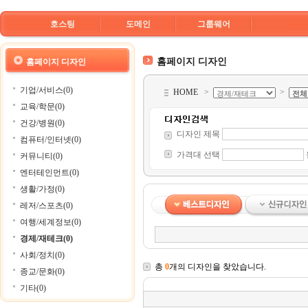
호스팅
도메인
그룹웨어
홈페이지 디자인
홈페이지 디자인
기업/서비스(0)
HOME
>
>
교육/학문(0)
건강/병원(0)
디자인 제목
컴퓨터/인터넷(0)
가격대 선택
커뮤니티(0)
엔터테인먼트(0)
생활/가정(0)
레저/스포츠(0)
여행/세계정보(0)
경제/재테크(0)
사회/정치(0)
총
0
개의 디자인을 찾았습니다.
종교/문화(0)
기타(0)