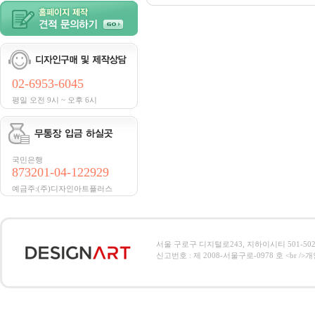
02-6953-6045
평일 오전 9시 ~ 오후 6시
국민은행
873201-04-122929
예금주:(주)디자인아트플러스
서울 구로구 디지털로243, 지하이시티 501-502호, 전
신고번호 : 제 2008-서울구로-0978 호 <br />개인정보