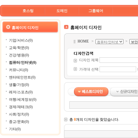
호스팅
도메인
그룹웨어
홈페이지 디자인
홈페이지 디자인
기업/서비스(0)
HOME
>
>
교육/학문(0)
건강/병원(0)
디자인 제목
컴퓨터/인터넷(0)
가격대 선택
커뮤니티(0)
엔터테인먼트(0)
생활/가정(0)
레저/스포츠(0)
여행/세계정보(0)
경제/재테크(0)
사회/정치(0)
총
0
개의 디자인을 찾았습니다.
종교/문화(0)
기타(0)