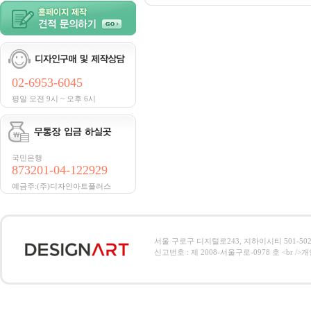
02-6953-6045
평일 오전 9시 ~ 오후 6시
국민은행
873201-04-122929
예금주:(주)디자인아트플러스
서울 구로구 디지털로243, 지하이시티 501-502호, 전
신고번호 : 제 2008-서울구로-0978 호 <br />개인정보