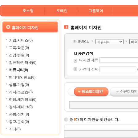
호스팅
도메인
그룹웨어
홈페이지 디자인
홈페이지 디자인
기업/서비스(0)
HOME
>
>
교육/학문(0)
건강/병원(0)
디자인 제목
컴퓨터/인터넷(0)
가격대 선택
커뮤니티(0)
엔터테인먼트(0)
생활/가정(0)
레저/스포츠(0)
여행/세계정보(0)
경제/재테크(0)
사회/정치(0)
총
0
개의 디자인을 찾았습니다.
종교/문화(0)
기타(0)