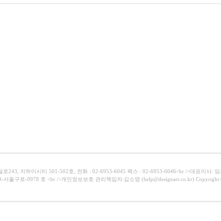
43, 지하이시티 501-502호, 전화 : 02-6953-6045 팩스 : 02-6953-6046<br />대표이사:
서울구로-0978 호 <br />개인정보보호 관리책임자:김소영 (help@designart.co.kr) Copyright ⓒ Al