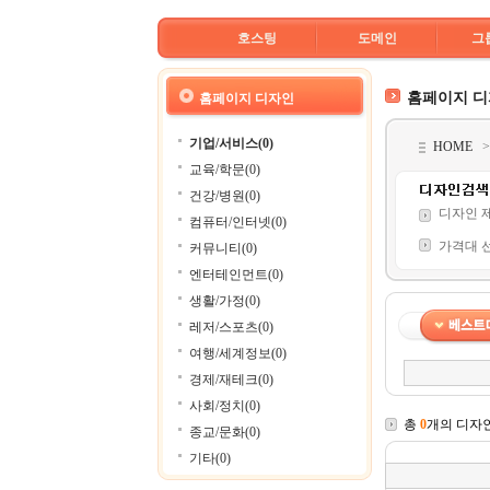
호스팅
도메인
그
홈페이지 
홈페이지 디자인
기업/서비스(0)
HOME
교육/학문(0)
건강/병원(0)
디자인 
컴퓨터/인터넷(0)
가격대 
커뮤니티(0)
엔터테인먼트(0)
생활/가정(0)
레저/스포츠(0)
여행/세계정보(0)
경제/재테크(0)
사회/정치(0)
총
0
개의 디자
종교/문화(0)
기타(0)