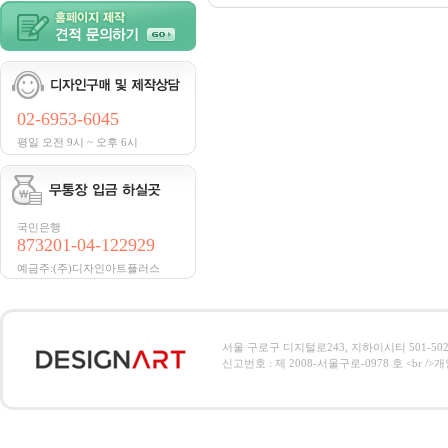
02-6953-6045
평일 오전 9시 ~ 오후 6시
국민은행
873201-04-122929
예금주:(주)디자인아트플러스
서울 구로구 디지털로243, 지하이시티 501-502호, 전
신고번호 : 제 2008-서울구로-0978 호 <br />개인정보