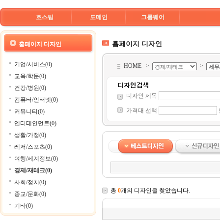
호스팅
도메인
그룹웨어
홈페이지 디자인
홈페이지 디자인
기업/서비스(0)
HOME
>
>
교육/학문(0)
건강/병원(0)
디자인 제목
컴퓨터/인터넷(0)
가격대 선택
커뮤니티(0)
엔터테인먼트(0)
생활/가정(0)
레저/스포츠(0)
여행/세계정보(0)
경제/재테크(0)
사회/정치(0)
총
0
개의 디자인을 찾았습니다.
종교/문화(0)
기타(0)