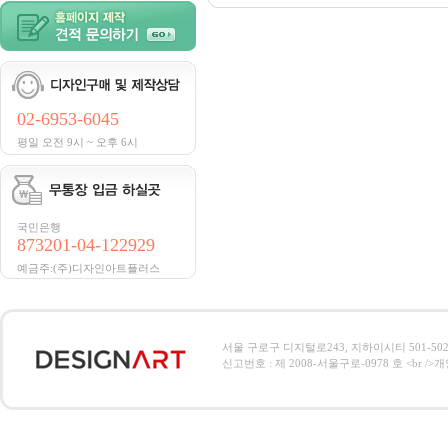
02-6953-6045
평일 오전 9시 ~ 오후 6시
국민은행
873201-04-122929
예금주:(주)디자인아트플러스
서울 구로구 디지털로243, 지하이시티 501-502호, 전
신고번호 : 제 2008-서울구로-0978 호 <br />개인정보