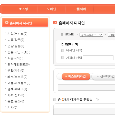
호스팅
도메인
그룹웨어
홈페이지 디자인
홈페이지 디자인
기업/서비스(0)
HOME
>
>
교육/학문(0)
건강/병원(0)
디자인 제목
컴퓨터/인터넷(0)
가격대 선택
커뮤니티(0)
엔터테인먼트(0)
생활/가정(0)
레저/스포츠(0)
여행/세계정보(0)
경제/재테크(0)
사회/정치(0)
총
0
개의 디자인을 찾았습니다.
종교/문화(0)
기타(0)