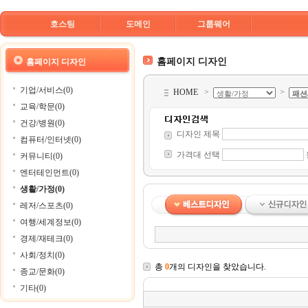
호스팅
도메인
그룹웨어
홈페이지 디자인
홈페이지 디자인
기업/서비스(0)
HOME
>
>
교육/학문(0)
건강/병원(0)
디자인 제목
컴퓨터/인터넷(0)
가격대 선택
커뮤니티(0)
엔터테인먼트(0)
생활/가정(0)
레저/스포츠(0)
여행/세계정보(0)
경제/재테크(0)
사회/정치(0)
총
0
개의 디자인을 찾았습니다.
종교/문화(0)
기타(0)