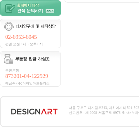
02-6953-6045
평일 오전 9시 ~ 오후 6시
국민은행
873201-04-122929
예금주:(주)디자인아트플러스
서울 구로구 디지털로243, 지하이시티 501-502호, 전
신고번호 : 제 2008-서울구로-0978 호 <br />개인정보