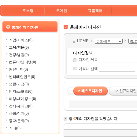
호스팅
도메인
그룹웨어
홈페이지 디자인
홈페이지 디자인
기업/서비스(0)
HOME
>
>
교육/학문(0)
건강/병원(0)
디자인 제목
컴퓨터/인터넷(0)
가격대 선택
커뮤니티(0)
엔터테인먼트(0)
생활/가정(0)
레저/스포츠(0)
여행/세계정보(0)
경제/재테크(0)
사회/정치(0)
총
0
개의 디자인을 찾았습니다.
종교/문화(0)
기타(0)