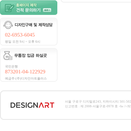
02-6953-6045
평일 오전 9시 ~ 오후 6시
국민은행
873201-04-122929
예금주:(주)디자인아트플러스
서울 구로구 디지털로243, 지하이시티 501-502호, 전
신고번호 : 제 2008-서울구로-0978 호 <br />개인정보